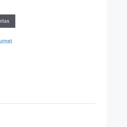
itas
urmet