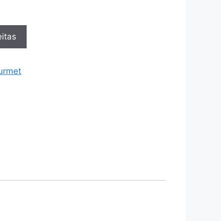
itas
urmet