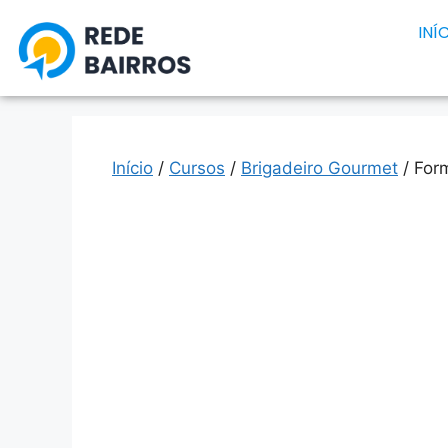
INÍ
Início
/
Cursos
/
Brigadeiro Gourmet
/ For