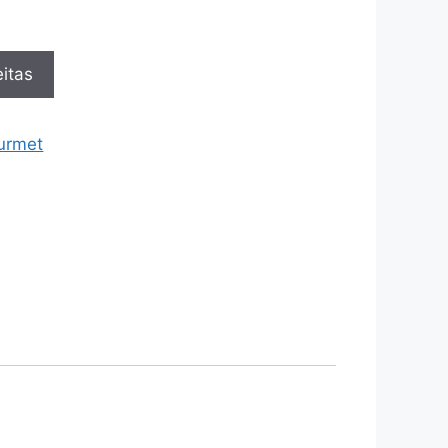
itas
urmet