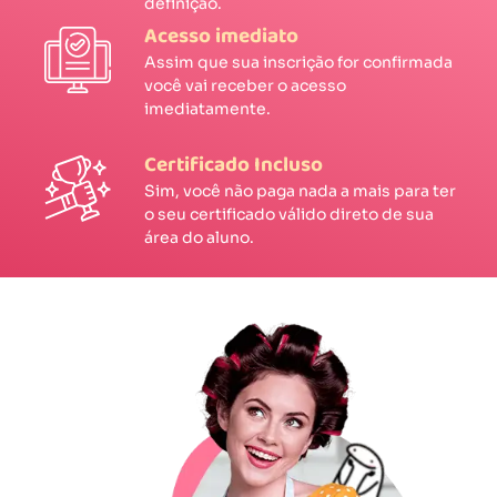
definição.
Acesso imediato
Assim que sua inscrição for confirmada
você vai receber o acesso
imediatamente.
Certificado Incluso
Sim, você não paga nada a mais para ter
o seu certificado válido direto de sua
área do aluno.