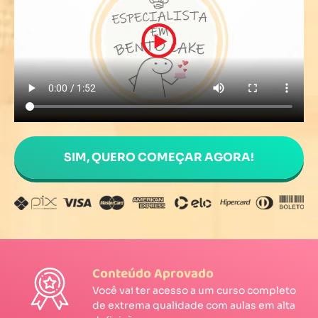
SIM, QUERO COMEÇAR AGORA!
Conteúdo Aprovado
Você vai ter acesso a um curso completo
de extrema qualidade com aulas em alta