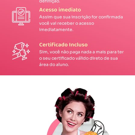
definição.
Acesso imediato
Assim que sua inscrição for confirmada
você vai receber o acesso
imediatamente.
Certificado Incluso
Sim, você não paga nada a mais para ter
o seu certificado válido direto de sua
área do aluno.