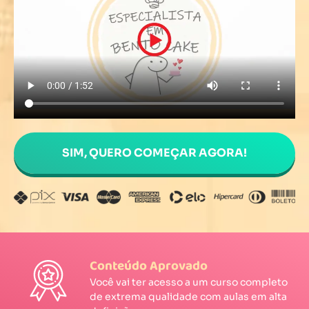
SIM, QUERO COMEÇAR AGORA!
Conteúdo Aprovado
Você vai ter acesso a um curso completo
de extrema qualidade com aulas em alta