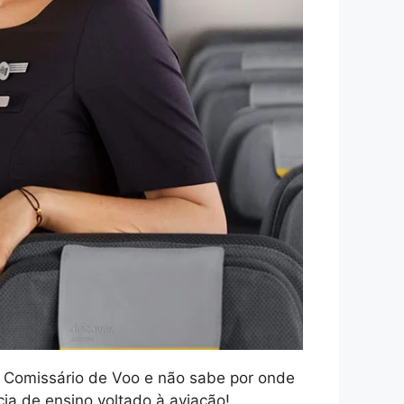
r Comissário de Voo e não sabe por onde
a de ensino voltado à aviação!