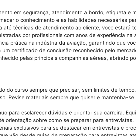
amento em segurança, atendimento a bordo, etiqueta e 
necer o conhecimento e as habilidades necessárias par
até técnicas de atendimento ao cliente, você estará t
istradas por profissionais com anos de experiência na
ncia prática na indústria da aviação, garantindo que vo
um certificado de conclusão reconhecido pelo mercado
hecido pelas principais companhias aéreas, abrindo por
o do curso sempre que precisar, sem limites de tempo.
rso. Revise materiais sempre que quiser e mantenha-se
uo para esclarecer dúvidas e orientar sua carreira. Equ
é orientação sobre como se preparar para entrevistas, 
iais exclusivos para se destacar em entrevistas e proc
 que vão desde guias de preparação para entrevistas at