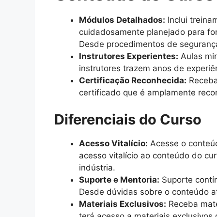
Módulos Detalhados:
Inclui trein
cuidadosamente planejado para for
Desde procedimentos de segurança 
Instrutores Experientes:
Aulas min
instrutores trazem anos de experiê
Certificação Reconhecida:
Receba 
certificado que é amplamente recon
Diferenciais do Curso
Acesso Vitalício:
Acesse o conteúd
acesso vitalício ao conteúdo do cu
indústria.
Suporte e Mentoria:
Suporte contín
Desde dúvidas sobre o conteúdo at
Materiais Exclusivos:
Receba mater
terá acesso a materiais exclusivos