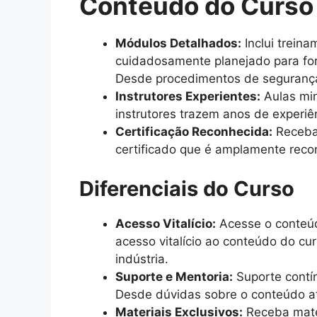
Conteúdo do Curso
Módulos Detalhados:
Inclui trein
cuidadosamente planejado para for
Desde procedimentos de segurança 
Instrutores Experientes:
Aulas min
instrutores trazem anos de experiê
Certificação Reconhecida:
Receba 
certificado que é amplamente recon
Diferenciais do Curso
Acesso Vitalício:
Acesse o conteúd
acesso vitalício ao conteúdo do cu
indústria.
Suporte e Mentoria:
Suporte contín
Desde dúvidas sobre o conteúdo at
Materiais Exclusivos:
Receba mater