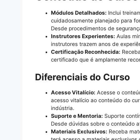
Módulos Detalhados:
Inclui trein
cuidadosamente planejado para for
Desde procedimentos de segurança 
Instrutores Experientes:
Aulas min
instrutores trazem anos de experiê
Certificação Reconhecida:
Receba 
certificado que é amplamente recon
Diferenciais do Curso
Acesso Vitalício:
Acesse o conteúd
acesso vitalício ao conteúdo do cu
indústria.
Suporte e Mentoria:
Suporte contín
Desde dúvidas sobre o conteúdo at
Materiais Exclusivos:
Receba mater
terá acesso a materiais exclusivos