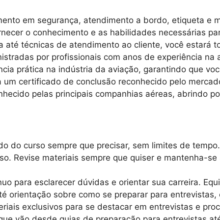
amento em segurança, atendimento a bordo, etiqueta e 
necer o conhecimento e as habilidades necessárias par
até técnicas de atendimento ao cliente, você estará t
istradas por profissionais com anos de experiência na
ncia prática na indústria da aviação, garantindo que vo
um certificado de conclusão reconhecido pelo mercado
hecido pelas principais companhias aéreas, abrindo por
o do curso sempre que precisar, sem limites de tempo.
rso. Revise materiais sempre que quiser e mantenha-se
uo para esclarecer dúvidas e orientar sua carreira. Equ
é orientação sobre como se preparar para entrevistas, 
iais exclusivos para se destacar em entrevistas e proc
 que vão desde guias de preparação para entrevistas at