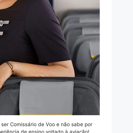
r ser Comissário de Voo e não sabe por
riência de ensino voltado à aviação!