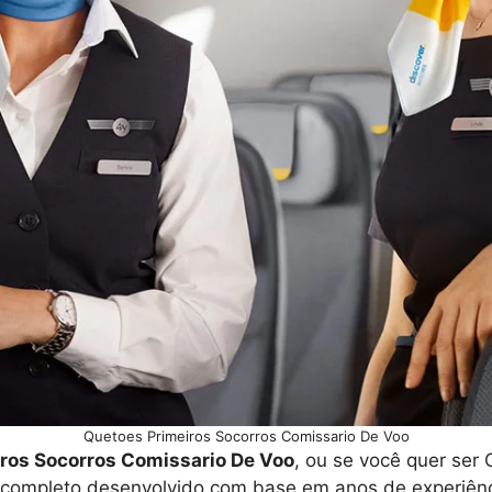
Quetoes Primeiros Socorros Comissario De Voo
ros Socorros Comissario De Voo
, ou se você quer ser
 completo desenvolvido com base em anos de experiênci