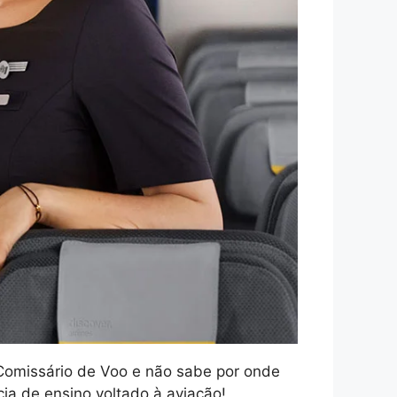
 Comissário de Voo e não sabe por onde
a de ensino voltado à aviação!