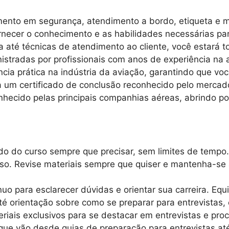
amento em segurança, atendimento a bordo, etiqueta e 
necer o conhecimento e as habilidades necessárias par
até técnicas de atendimento ao cliente, você estará t
istradas por profissionais com anos de experiência na
ncia prática na indústria da aviação, garantindo que vo
um certificado de conclusão reconhecido pelo mercado
hecido pelas principais companhias aéreas, abrindo por
o do curso sempre que precisar, sem limites de tempo.
rso. Revise materiais sempre que quiser e mantenha-se
uo para esclarecer dúvidas e orientar sua carreira. Equ
é orientação sobre como se preparar para entrevistas, 
iais exclusivos para se destacar em entrevistas e proc
 que vão desde guias de preparação para entrevistas at