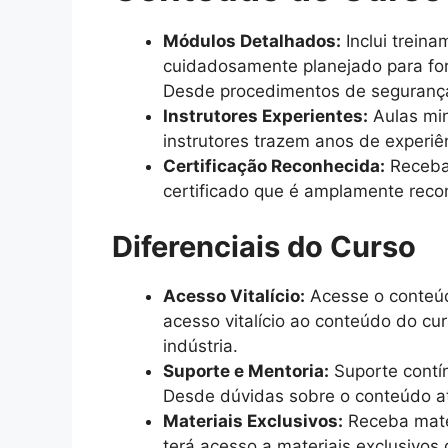
Módulos Detalhados:
Inclui trein
cuidadosamente planejado para for
Desde procedimentos de segurança 
Instrutores Experientes:
Aulas min
instrutores trazem anos de experiê
Certificação Reconhecida:
Receba 
certificado que é amplamente recon
Diferenciais do Curso
Acesso Vitalício:
Acesse o conteúd
acesso vitalício ao conteúdo do cu
indústria.
Suporte e Mentoria:
Suporte contín
Desde dúvidas sobre o conteúdo at
Materiais Exclusivos:
Receba mater
terá acesso a materiais exclusivos