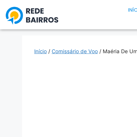
INÍ
Início
/
Comissário de Voo
/ Maéria De Um