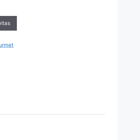
itas
urmet