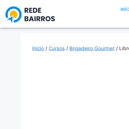
INÍ
Início
/
Cursos
/
Brigadeiro Gourmet
/ Lib