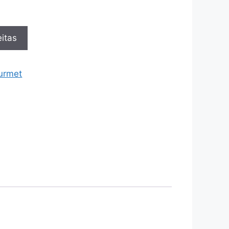
itas
urmet