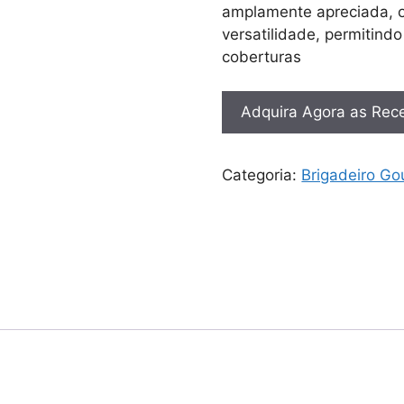
amplamente apreciada, o
versatilidade, permitind
coberturas
Adquira Agora as Rece
Categoria:
Brigadeiro Go