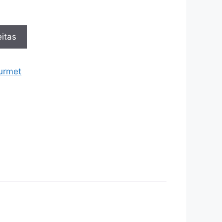
itas
urmet