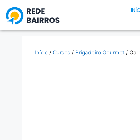
INÍ
Início
/
Cursos
/
Brigadeiro Gourmet
/ Gar