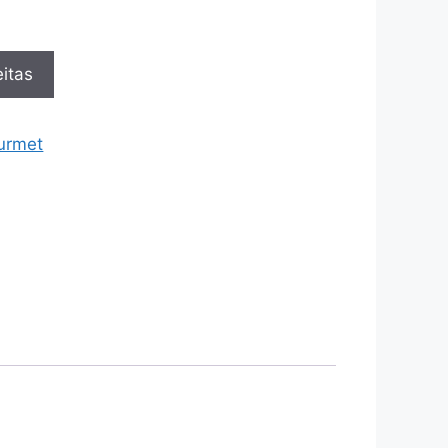
itas
urmet