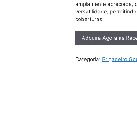
amplamente apreciada, o
versatilidade, permitind
coberturas
Adquira Agora as Rece
Categoria:
Brigadeiro Go