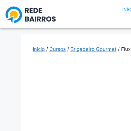
INÍ
Início
/
Cursos
/
Brigadeiro Gourmet
/ Flu