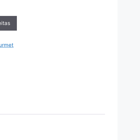
itas
urmet