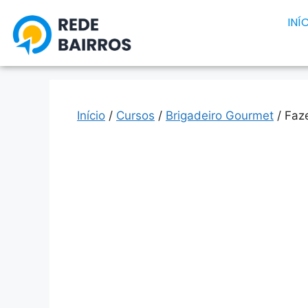
INÍ
Início
/
Cursos
/
Brigadeiro Gourmet
/ Faz