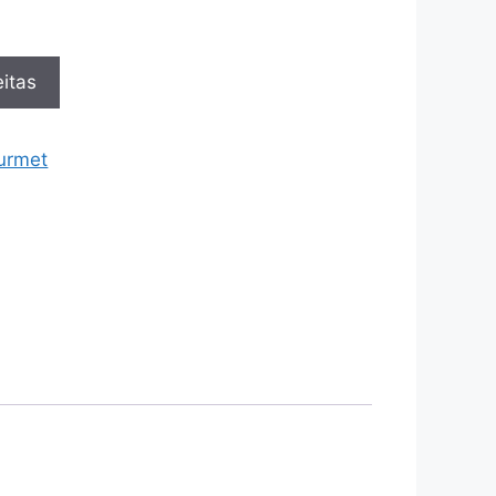
itas
urmet