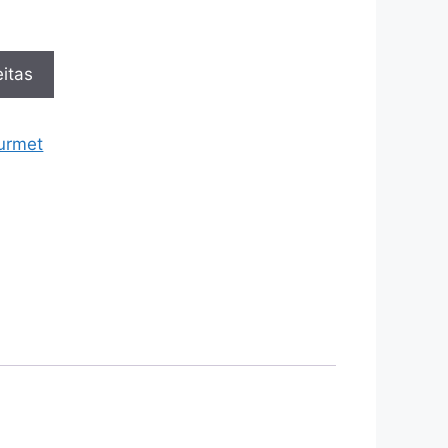
itas
urmet