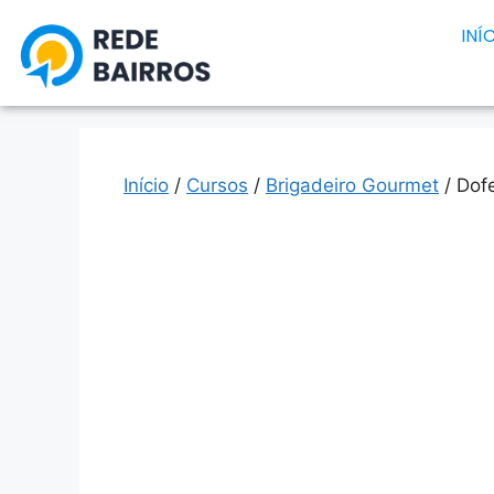
INÍ
Início
/
Cursos
/
Brigadeiro Gourmet
/ Dof