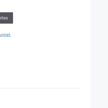
itas
urmet