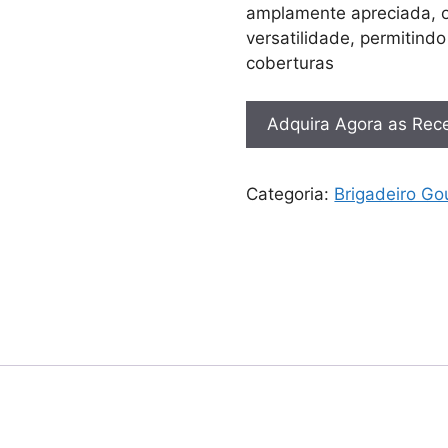
amplamente apreciada, o
versatilidade, permitind
coberturas
Adquira Agora as Rece
Categoria:
Brigadeiro Go