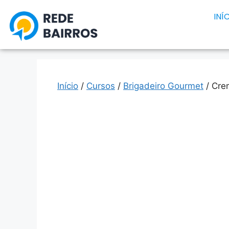
INÍ
Início
/
Cursos
/
Brigadeiro Gourmet
/ Cre