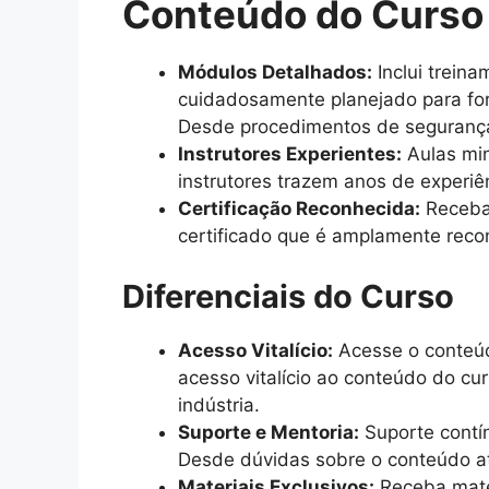
Conteúdo do Curso
Módulos Detalhados:
Inclui trein
cuidadosamente planejado para for
Desde procedimentos de segurança 
Instrutores Experientes:
Aulas min
instrutores trazem anos de experiê
Certificação Reconhecida:
Receba 
certificado que é amplamente recon
Diferenciais do Curso
Acesso Vitalício:
Acesse o conteúd
acesso vitalício ao conteúdo do cu
indústria.
Suporte e Mentoria:
Suporte contín
Desde dúvidas sobre o conteúdo at
Materiais Exclusivos:
Receba mater