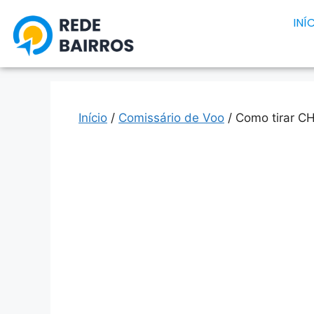
INÍ
Início
/
Comissário de Voo
/ Como tirar C