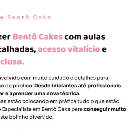
de Bentô Cake
zer
Bentô Cakes
com aulas
etalhadas,
acesso vitalício
e
ncluso.
nvolvido com muito cuidado e detalhes para
po de público.
Desde iniciantes até profissionais
r e aprender uma nova técnica
.
nas estão colocando em prática tudo o que estão
 Especialista em Bentô Cake para
conseguir muito
ste bolinho divertido.