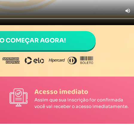
RO COMEÇAR AGORA!
Acesso imediato
Assim que sua inscrição for confirmada
você vai receber o acesso imediatamente.