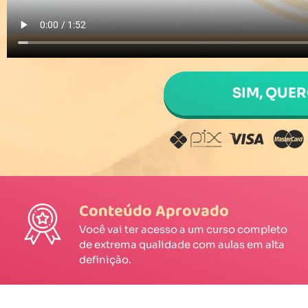
SIM, QUE
Conteúdo Aprovado
Você vai ter acesso a um curso completo
de extrema qualidade com aulas em alta
definição.