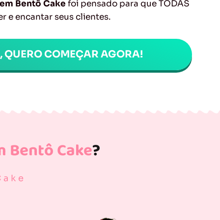
a em Bentô Cake
foi pensado para que TODAS
r e encantar seus clientes.
M, QUERO COMEÇAR AGORA!
m Bentô Cake
?
Cake