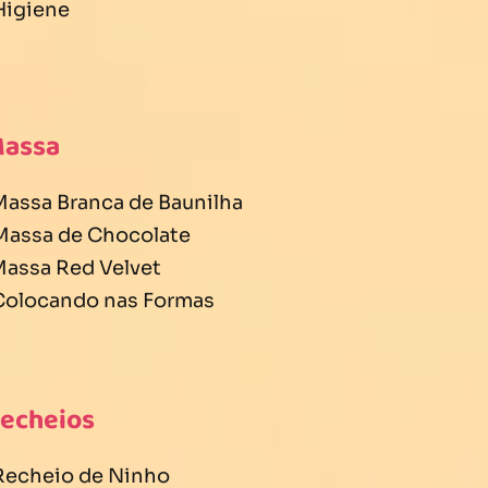
 Higiene
Massa
 Massa Branca de Baunilha
 Massa de Chocolate
 Massa Red Velvet
 Colocando nas Formas
Recheios
 Recheio de Ninho