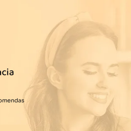
ncia
comendas