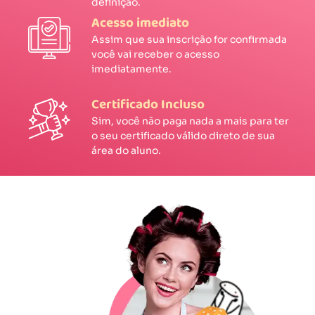
definição.
Acesso imediato
Assim que sua inscrição for confirmada
você vai receber o acesso
imediatamente.
Certificado Incluso
Sim, você não paga nada a mais para ter
o seu certificado válido direto de sua
área do aluno.