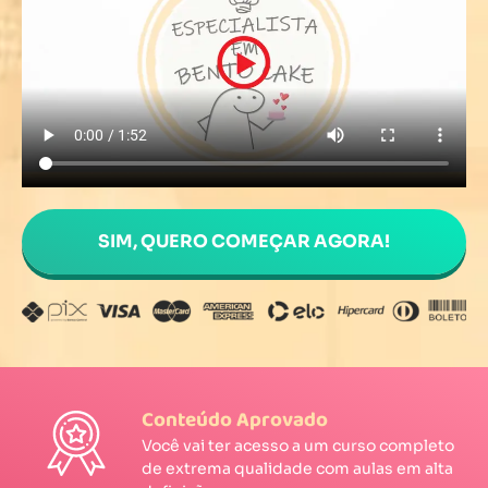
SIM, QUERO COMEÇAR AGORA!
Conteúdo Aprovado
Você vai ter acesso a um curso completo
de extrema qualidade com aulas em alta