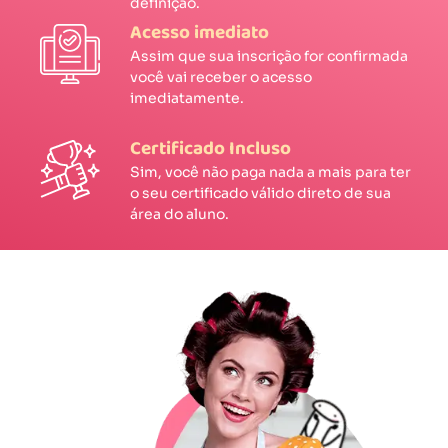
definição.
Acesso imediato
Assim que sua inscrição for confirmada
você vai receber o acesso
imediatamente.
Certificado Incluso
Sim, você não paga nada a mais para ter
o seu certificado válido direto de sua
área do aluno.