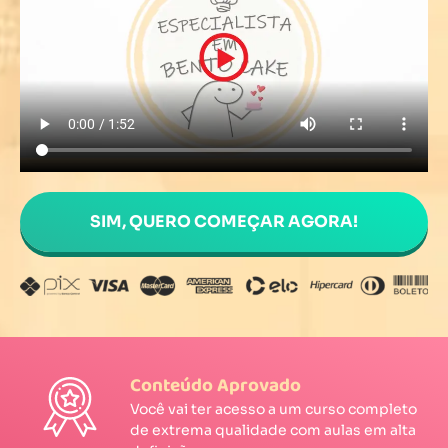
SIM, QUERO COMEÇAR AGORA!
Conteúdo Aprovado
Você vai ter acesso a um curso completo
de extrema qualidade com aulas em alta