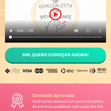
SIM, QUERO COMEÇAR AGORA!
Conteúdo Aprovado
Você vai ter acesso a um curso completo
de extrema qualidade com aulas em alta