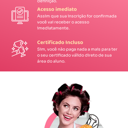
definição.
Acesso imediato
Assim que sua inscrição for confirmada
você vai receber o acesso
imediatamente.
Certificado Incluso
Sim, você não paga nada a mais para ter
o seu certificado válido direto de sua
área do aluno.