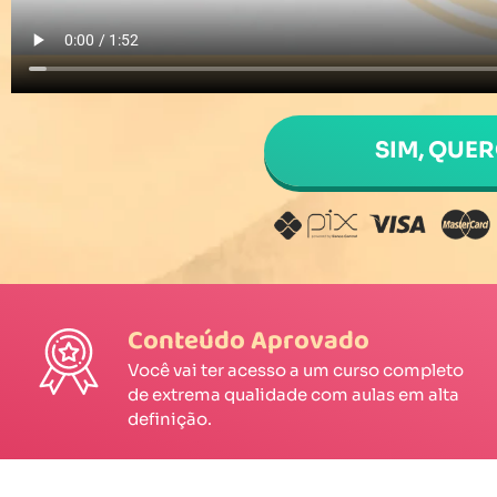
SIM, QUE
Conteúdo Aprovado
Você vai ter acesso a um curso completo
de extrema qualidade com aulas em alta
definição.