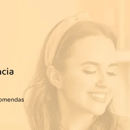
ncia
comendas