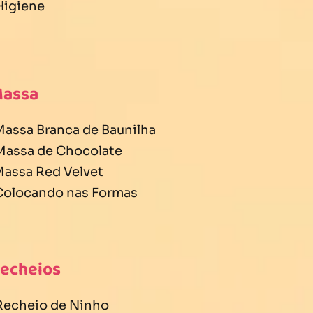
 Higiene
Massa
 Massa Branca de Baunilha
 Massa de Chocolate
 Massa Red Velvet
 Colocando nas Formas
Recheios
 Recheio de Ninho