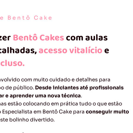
de Bentô Cake
zer
Bentô Cakes
com aulas
etalhadas,
acesso vitalício
e
ncluso.
nvolvido com muito cuidado e detalhes para
po de público.
Desde iniciantes até profissionais
r e aprender uma nova técnica
.
nas estão colocando em prática tudo o que estão
 Especialista em Bentô Cake para
conseguir muito
ste bolinho divertido.