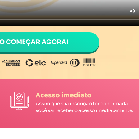
RO COMEÇAR AGORA!
Acesso imediato
Assim que sua inscrição for confirmada
você vai receber o acesso imediatamente.