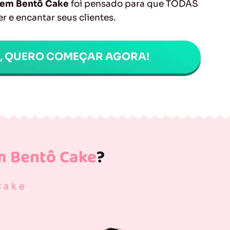
a em Bentô Cake
foi pensado para que TODAS
r e encantar seus clientes.
M, QUERO COMEÇAR AGORA!
m Bentô Cake
?
Cake