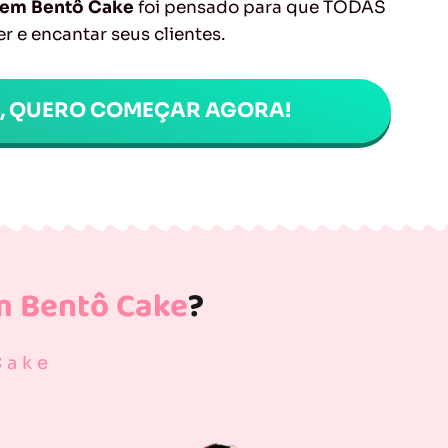
a em Bentô Cake
foi pensado para que TODAS
r e encantar seus clientes.
M, QUERO COMEÇAR AGORA!
m Bentô Cake
?
Cake