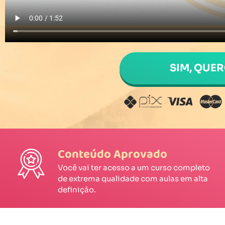
SIM, QUE
Conteúdo Aprovado
Você vai ter acesso a um curso completo
de extrema qualidade com aulas em alta
definição.