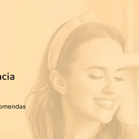
ncia
comendas