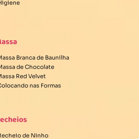
 Higiene
Massa
 Massa Branca de Baunilha
 Massa de Chocolate
 Massa Red Velvet
 Colocando nas Formas
Recheios
 Recheio de Ninho