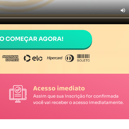
RO COMEÇAR AGORA!
Acesso imediato
Assim que sua inscrição for confirmada
você vai receber o acesso imediatamente.