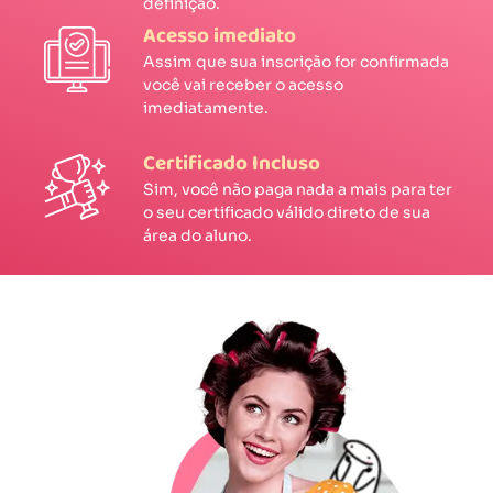
definição.
Acesso imediato
Assim que sua inscrição for confirmada
você vai receber o acesso
imediatamente.
Certificado Incluso
Sim, você não paga nada a mais para ter
o seu certificado válido direto de sua
área do aluno.