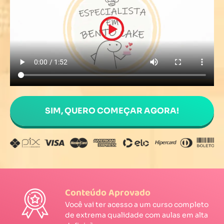
SIM, QUERO COMEÇAR AGORA!
Conteúdo Aprovado
Você vai ter acesso a um curso completo
de extrema qualidade com aulas em alta