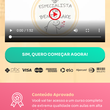
SIM, QUERO COMEÇAR AGORA!
Conteúdo Aprovado
Você vai ter acesso a um curso completo
de extrema qualidade com aulas em alta