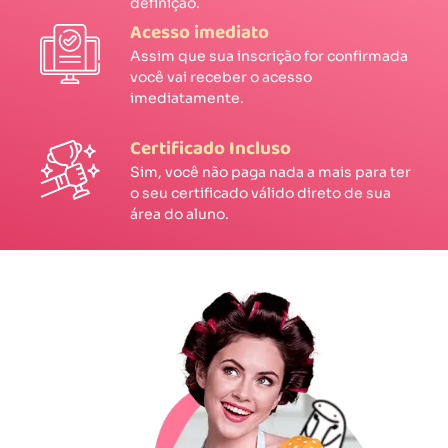
definição.
Acesso imediato
Assim que sua inscrição for confirmada
você vai receber o acesso
imediatamente.
Certificado Incluso
Sim, você não paga nada a mais para ter
o seu certificado válido direto de sua
área do aluno.