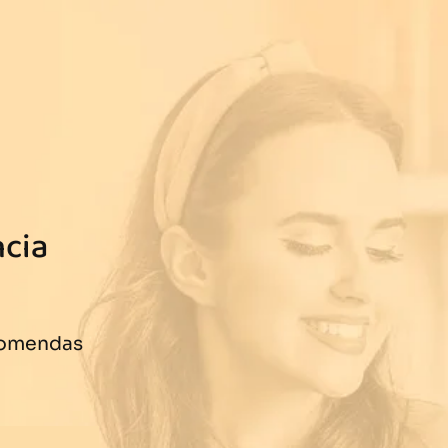
ncia
comendas