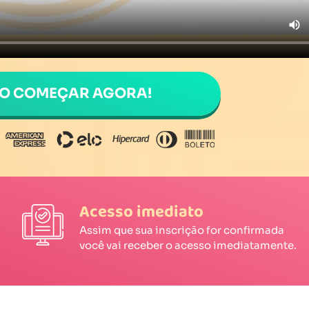
RO COMEÇAR AGORA!
Acesso imediato
Assim que sua inscrição for confirmada
você vai receber o acesso imediatamente.