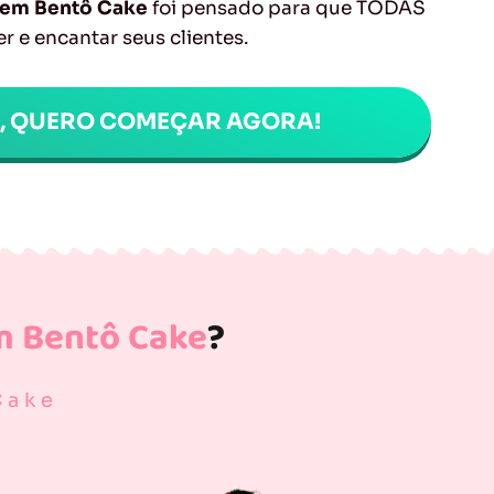
a em Bentô Cake
foi pensado para que TODAS
r e encantar seus clientes.
M, QUERO COMEÇAR AGORA!
m Bentô Cake
?
Cake