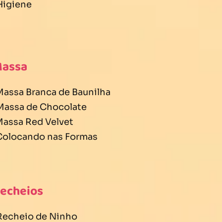
 Higiene
Massa
 Massa Branca de Baunilha
 Massa de Chocolate
 Massa Red Velvet
 Colocando nas Formas
Recheios
 Recheio de Ninho