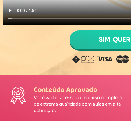
SIM, QUE
Conteúdo Aprovado
Você vai ter acesso a um curso completo
de extrema qualidade com aulas em alta
definição.