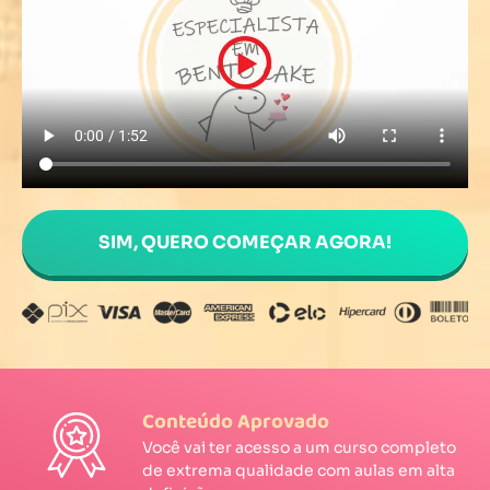
SIM, QUERO COMEÇAR AGORA!
Conteúdo Aprovado
Você vai ter acesso a um curso completo
de extrema qualidade com aulas em alta