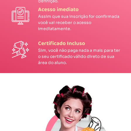
definição.
Acesso imediato
Assim que sua inscrição for confirmada
você vai receber o acesso
imediatamente.
Certificado Incluso
Sim, você não paga nada a mais para ter
o seu certificado válido direto de sua
área do aluno.