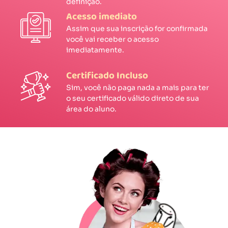
definição.
Acesso imediato
Assim que sua inscrição for confirmada
você vai receber o acesso
imediatamente.
Certificado Incluso
Sim, você não paga nada a mais para ter
o seu certificado válido direto de sua
área do aluno.