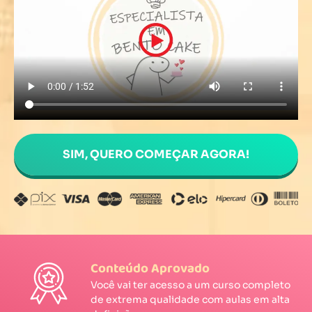
SIM, QUERO COMEÇAR AGORA!
Conteúdo Aprovado
Você vai ter acesso a um curso completo
de extrema qualidade com aulas em alta