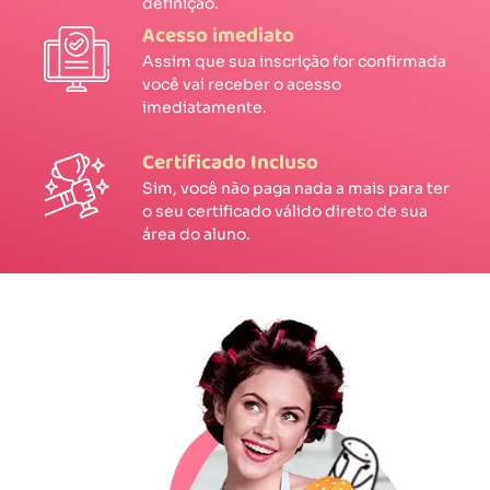
definição.
Acesso imediato
Assim que sua inscrição for confirmada
você vai receber o acesso
imediatamente.
Certificado Incluso
Sim, você não paga nada a mais para ter
o seu certificado válido direto de sua
área do aluno.