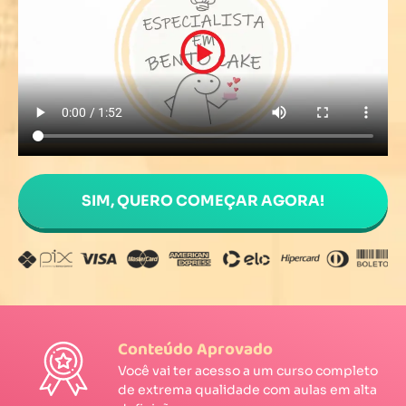
SIM, QUERO COMEÇAR AGORA!
Conteúdo Aprovado
Você vai ter acesso a um curso completo
de extrema qualidade com aulas em alta