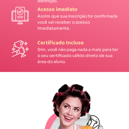
definição.
Acesso imediato
Assim que sua inscrição for confirmada
você vai receber o acesso
imediatamente.
Certificado Incluso
Sim, você não paga nada a mais para ter
o seu certificado válido direto de sua
área do aluno.