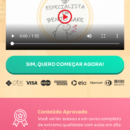
SIM, QUERO COMEÇAR AGORA!
Conteúdo Aprovado
Você vai ter acesso a um curso completo
de extrema qualidade com aulas em alta