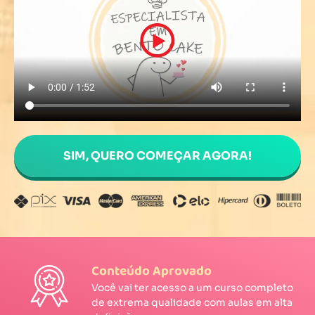
SIM, QUERO COMEÇAR AGORA!
Conteúdo Aprovado
Você vai ter acesso a um curso completo
de extrema qualidade com aulas em alta