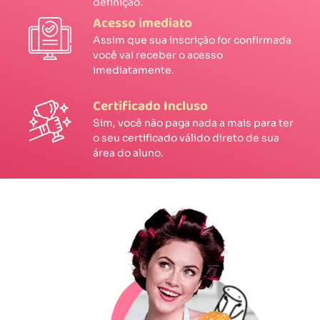
definição.
Acesso imediato
Assim que sua inscrição for confirmada
você vai receber o acesso
imediatamente.
Certificado Incluso
Sim, você não paga nada a mais para ter
o seu certificado válido direto de sua
área do aluno.