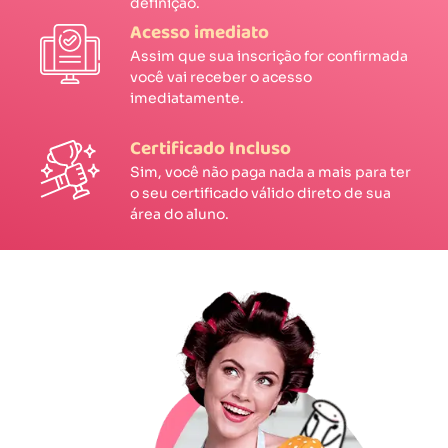
definição.
Acesso imediato
Assim que sua inscrição for confirmada
você vai receber o acesso
imediatamente.
Certificado Incluso
Sim, você não paga nada a mais para ter
o seu certificado válido direto de sua
área do aluno.