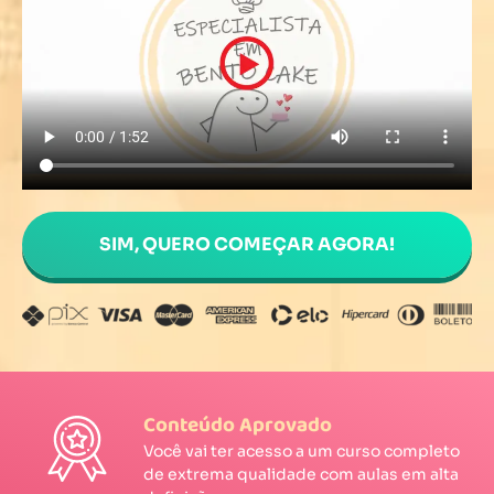
SIM, QUERO COMEÇAR AGORA!
Conteúdo Aprovado
Você vai ter acesso a um curso completo
de extrema qualidade com aulas em alta